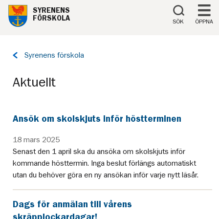
Till innehåll på sidan
SYRENENS
FÖRSKOLA
SÖK
ÖPPNA
Tillbaka
Syrenens förskola
till
sidan:
Aktuellt
Ansök om skolskjuts inför höstterminen
18 mars 2025
Senast den 1 april ska du ansöka om skolskjuts inför
kommande hösttermin. Inga beslut förlängs automatiskt
utan du behöver göra en ny ansökan inför varje nytt läsår.
Dags för anmälan till vårens
skräpplockardagar!