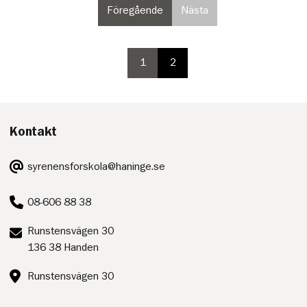
Föregående
Nästa
sida
sida
i
i
paginering
paginering,
inte
1
2
paginering
paginering
valbar
sida
sida
på
sista
sidan
Kontakt
E-
syrenensforskola@haninge.se
post:
Telefon:
08-606 88 38
Postadress:
Runstensvägen 30
136 38 Handen
Besöksadress:
Runstensvägen 30