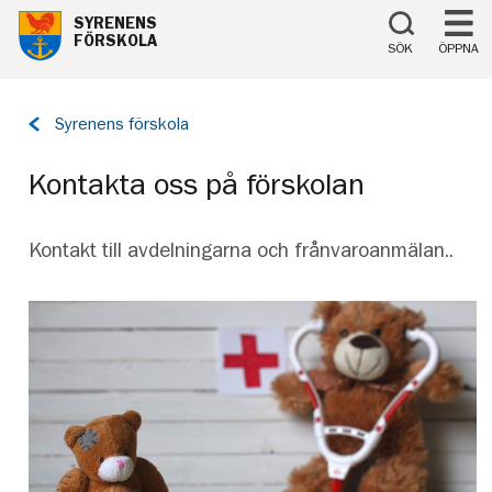
Till innehåll på sidan
SYRENENS
FÖRSKOLA
SÖK
ÖPPNA
Tillbaka
Syrenens förskola
till
sidan:
Kontakta oss på förskolan
Kontakt till avdelningarna och frånvaroanmälan..