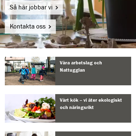
Så här jobbar vi
Kontakta oss
Syrenens
förskola
Våra arbetslag och
Nattugglan
Vårt kök – vi äter ekologiskt
och näringsrikt