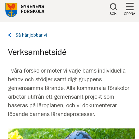
Till innehåll på sidan
SYRENENS
FÖRSKOLA
SÖK
ÖPPNA
Tillbaka
Så här jobbar vi
till
sidan:
Verksamhetsidé
I våra förskolor möter vi varje barns individuella
behov och stödjer samtidigt gruppens
gemensamma lärande. Alla kommunala förskolor
arbetar utifrån ett gemensamt projekt som
baseras på läroplanen, och vi dokumenterar
löpande barnens lärandeprocesser.